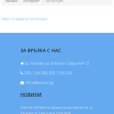
Начало
Интернет
Промоции
Няма създадени промоции
ЗА ВРЪЗКА С НАС
гр. Хасково, ул. Епископ Софроний 12
038 / 536-000; 038 / 536-536;
office@escom.bg
НОВИНИ
2026-04-29 Работно време на магазините в гр.
Хасково за 1-ви,6-ти и 25-ти Май