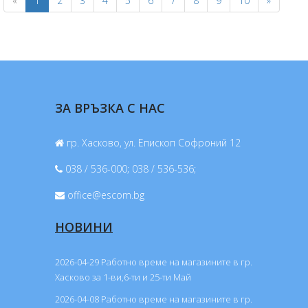
«
1
2
3
4
5
6
7
8
9
10
»
ЗА ВРЪЗКА С НАС
гр. Хасково, ул. Епископ Софроний 12
038 / 536-000; 038 / 536-536;
office@escom.bg
НОВИНИ
2026-04-29 Работно време на магазините в гр.
Хасково за 1-ви,6-ти и 25-ти Май
2026-04-08 Работно време на магазините в гр.