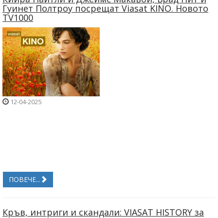
Гуинет Полтроу посрещат Viasat KINO. Новото
TV1000
12-04-2025
ПОВЕЧЕ...
Кръв, интриги и скандали: VIASAT HISTORY за