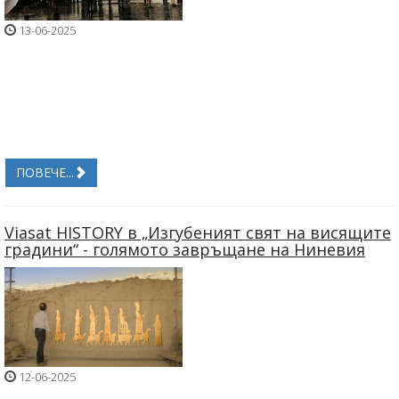
13-06-2025
ПОВЕЧЕ...
Viasat HISTORY в „Изгубеният свят на висящите
градини“ - голямото завръщане на Ниневия
12-06-2025