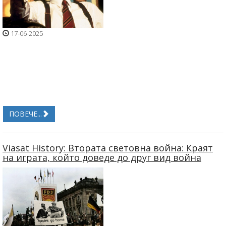
17-06-2025
ПОВЕЧЕ...
Viasat History: Втората световна война: Краят
на играта, който доведе до друг вид война