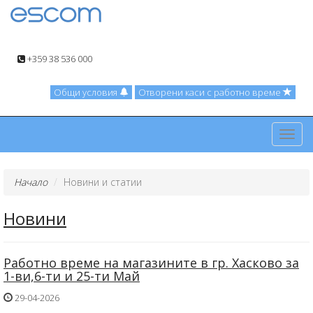
+359 38 536 000
Общи условия
Отворени каси с работно време
Toggl
navig
Начало
Новини и статии
Новини
Работно време на магазините в гр. Хасково за
1-ви,6-ти и 25-ти Май
29-04-2026