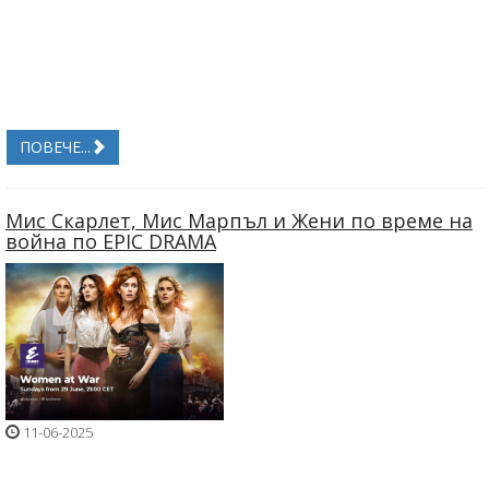
ПОВЕЧЕ...
Мис Скарлет, Мис Марпъл и Жени по време на
война по EPIC DRAMA
11-06-2025