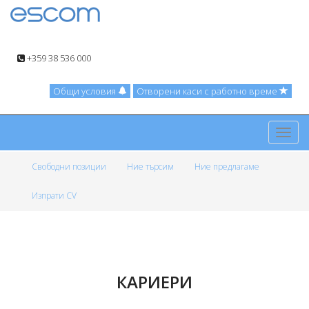
+359 38 536 000
Общи условия
Отворени каси с работно време
Toggl
navig
Свободни позиции
Ние търсим
Ние предлагаме
Изпрати CV
КАРИЕРИ