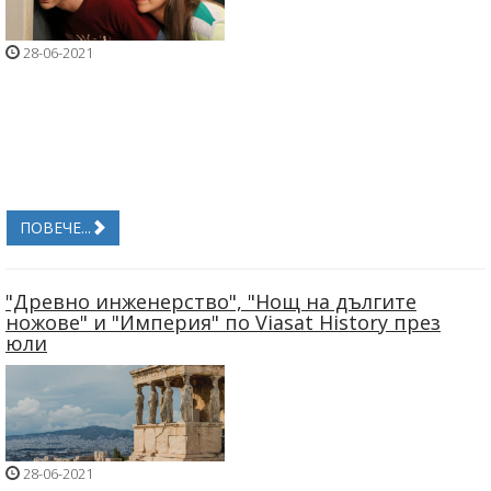
28-06-2021
ПОВЕЧЕ...
"Древно инженерство", "Нощ на дългите
ножове" и "Империя" по Viasat History през
юли
28-06-2021