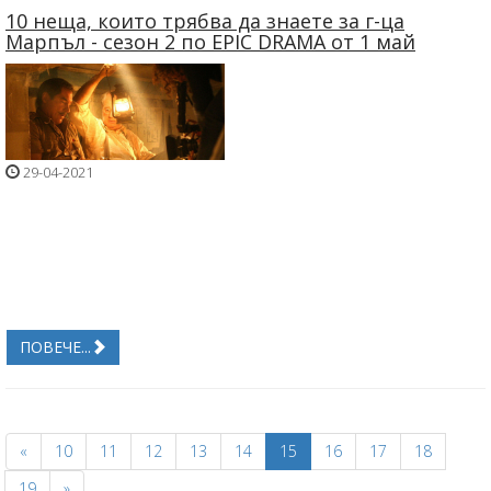
10 неща, които трябва да знаете за г-ца
Марпъл - сезон 2 по EPIC DRAMA от 1 май
29-04-2021
ПОВЕЧЕ...
«
10
11
12
13
14
15
16
17
18
19
»