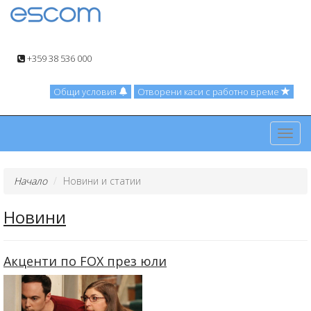
+359 38 536 000
Общи условия
Отворени каси с работно време
Toggl
navig
Начало
Новини и статии
Новини
Акценти по FOX през юли