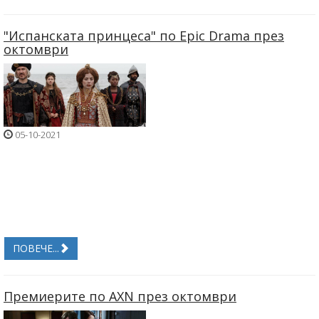
"Испанската принцеса" по Epic Drama през
октомври
05-10-2021
ПОВЕЧЕ...
Премиерите по AXN през октомври