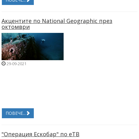
Акцентите по National Geographic през
октомври
29-09-2021
ПОВЕЧЕ...
"Операция Ескобар" по еТВ