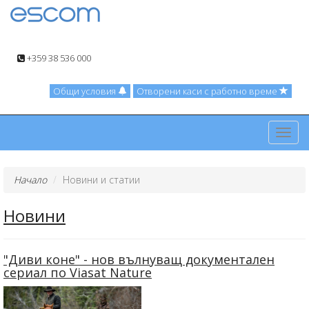
+359 38 536 000
Общи условия
Отворени каси с работно време
Toggl
navig
Начало
Новини и статии
Новини
"Диви коне" - нов вълнуващ документален
сериал по Viasat Nature