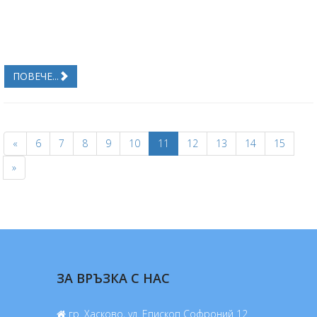
ПОВЕЧЕ...
«
6
7
8
9
10
11
12
13
14
15
»
ЗА ВРЪЗКА С НАС
гр. Хасково, ул. Епископ Софроний 12