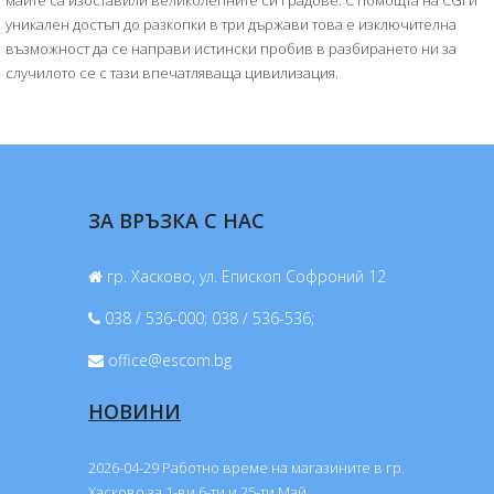
уникален достъп до разкопки в три държави това е изключителна
възможност да се направи истински пробив в разбирането ни за
случилото се с тази впечатляваща цивилизация.
ЗА ВРЪЗКА С НАС
гр. Хасково, ул. Епископ Софроний 12
038 / 536-000; 038 / 536-536;
office@escom.bg
НОВИНИ
2026-04-29 Работно време на магазините в гр.
Хасково за 1-ви,6-ти и 25-ти Май