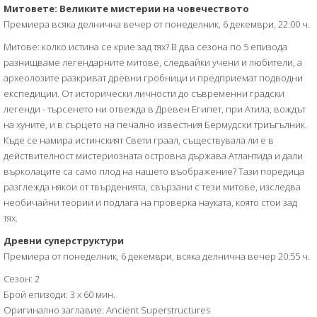
Митовете: Великите мистерии на човечеството
Премиера всяка делнична вечер от понеделник, 6 декември, 22:00 ч.
Митове: колко истина се крие зад тях? В два сезона по 5 епизода
разнищваме легендарните митове, следвайки учени и любители, а
археолозите разкриват древни гробници и предприемат подводни
експедиции. От исторически личности до съвременни градски
легенди - търсенето ни отвежда в Древен Египет, при Атила, вождът
на хуните, и в сърцето на печално известния Бермудски триъгълник.
Къде се намира истинският Свети граал, съществувала ли е в
действителност мистериозната островна държава Атлантида и дали
върколаците са само плод на нашето въображение? Тази поредица
разглежда някои от твърденията, свързани с тези митове, изследва
необичайни теории и подлага на проверка науката, която стои зад
тях.
Древни суперструктури
Премиера от понеделник, 6 декември, всяка делнична вечер 20:55 ч.
Сезон: 2
Брой епизоди: 3 x 60 мин.
Оригинално заглавие: Ancient Superstructures