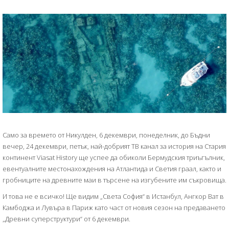
Само за времето от Никулден, 6 декември, понеделник, до Бъдни
вечер, 24 декември, петък, най-добрият ТВ канал за история на Стария
континент Viasat History ще успее да обиколи Бермудския триъгълник,
евентуалните местонахождения на Атлантида и Светия граал, както и
гробниците на древните маи в търсене на изгубените им съкровища.
И това не е всичко! Ще видим „Света София“ в Истанбул, Ангкор Ват в
Камбоджа и Лувъра в Париж като част от новия сезон на предаването
„Древни суперструктури“ от 6 декември.