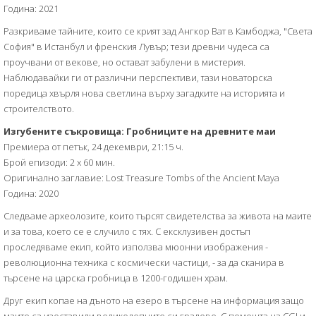
Година: 2021
Разкриваме тайните, които се крият зад Ангкор Ват в Камбоджа, "Света
София" в Истанбул и френския Лувър; тези древни чудеса са
проучвани от векове, но остават забулени в мистерия.
Наблюдавайки ги от различни перспективи, тази новаторска
поредица хвърля нова светлина върху загадките на историята и
строителството.
Изгубените съкровища: Гробниците на древните маи
Премиера от петък, 24 декември, 21:15 ч.
Брой епизоди: 2 x 60 мин.
Оригинално заглавие: Lost Treasure Tombs of the Ancient Maya
Година: 2020
Следваме археолозите, които търсят свидетелства за живота на маите
и за това, което се е случило с тях. С ексклузивен достъп
проследяваме екип, който използва мюонни изображения -
революционна техника с космически частици, - за да сканира в
търсене на царска гробница в 1200-годишен храм.
Друг екип копае на дъното на езеро в търсене на информация защо
маите са изоставили великолепните си градове. С помощта на CGI и