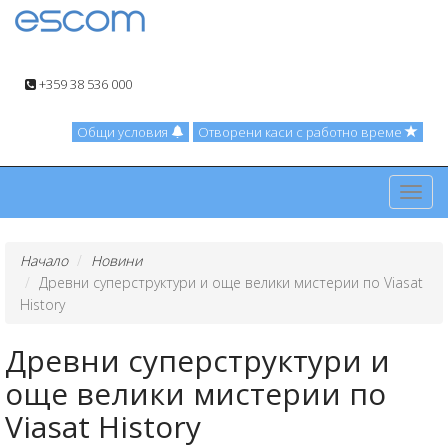
+359 38 536 000
Общи условия
Отворени каси с работно време
Toggl
navig
Начало
Новини
Древни суперструктури и още велики мистерии по Viasat
History
Древни суперструктури и
още велики мистерии по
Viasat History