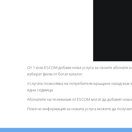
От 1 юли ESCOM добавя нова услуга за своите абонати на
изберат филм от богат каталог.
Услугата позволява на потребителя връщане назад във в
една седмица.
Абонатите на телевизия от ESCOM могат да добавят нова
Повече информация за новата услуга можете да получит