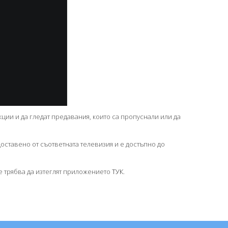
кции и да гледат предавания, които са пропуснали или да
оставено от съответната телевизия и е достъпно до
те трябва да изтеглят приложението
ТУК
.