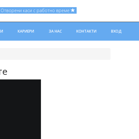
Отворени каси с работно време
ГИ
КАРИЕРИ
ЗА НАС
КОНТАКТИ
ВХОД
те