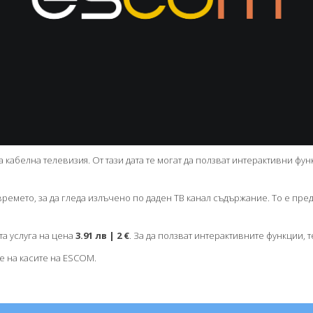
 кабелна телевизия. От тази дата те могат да ползват интерактивни фун
ремето, за да гледа излъчено по даден ТВ канал съдържание. То е пред
та услуга на цена
3.91 лв | 2 €
. За да ползват интерактивните функции, 
е на касите на ESCOM.